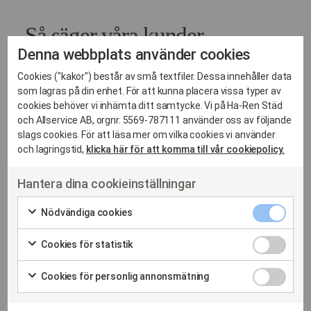
Så säger våra kunder
Denna webbplats använder cookies
Vi är stolta över att ha många nöjda kunder i
Cookies ("kakor") består av små textfiler. Dessa innehåller data
Oskarshamn med omnejd. Här delar några
som lagras på din enhet. För att kunna placera vissa typer av
av dem med sig av sina erfarenheter av att
cookies behöver vi inhämta ditt samtycke. Vi på Ha-Ren Städ
anlita Haren för städtjänster.
och Allservice AB, orgnr. 5569-787111 använder oss av följande
slags cookies. För att läsa mer om vilka cookies vi använder
och lagringstid,
klicka här för att komma till vår cookiepolicy.
Hantera dina cookieinställningar
“Kunde inte ha blivit bättre, vi är så
himla nöjda med känslan att ha ett rent
Nödvändi
Nödvändiga cookies
cookies
Markera
hem.”
kryssruta
för
Cookies
Cookies för statistik
att
för
Sara Andersson, Villaägare, Oskarshamn
Markera
samtycka
statistik
för
Cookies
Cookies för personlig annonsmätning
till
kryssruta
att
“Har verkligen överträffat våra
för
Markera
användning
samtycka
personlig
för
av
till